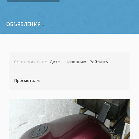
ОБЪЯВЛЕНИЯ
Все объявления
»
Топливная система
» Топли
Сортировать по
:
Дате
·
Названию
·
Рейтингу
·
Просмотрам