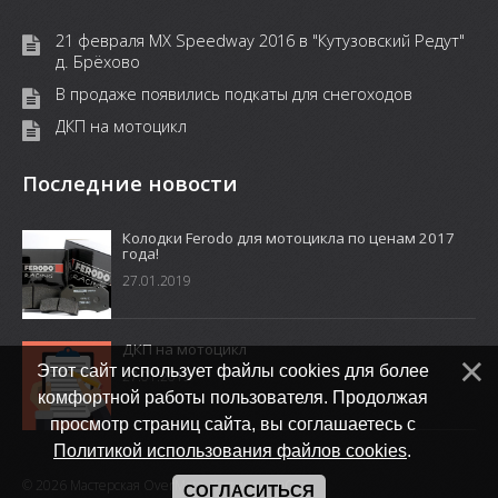
21 февраля MX Speedway 2016 в "Кутузовский Редут"
д. Брёхово
В продаже появились подкаты для снегоходов
ДКП на мотоцикл
Последние новости
Колодки Ferodo для мотоцикла по ценам 2017
года!
27.01.2019
ДКП на мотоцикл
Этот сайт использует файлы cookies для более
27.01.2019
комфортной работы пользователя. Продолжая
просмотр страниц сайта, вы соглашаетесь с
Политикой использования файлов cookies
.
© 2026 Mастерская OverMoto.
Хостинг от
uCoz
СОГЛАСИТЬСЯ