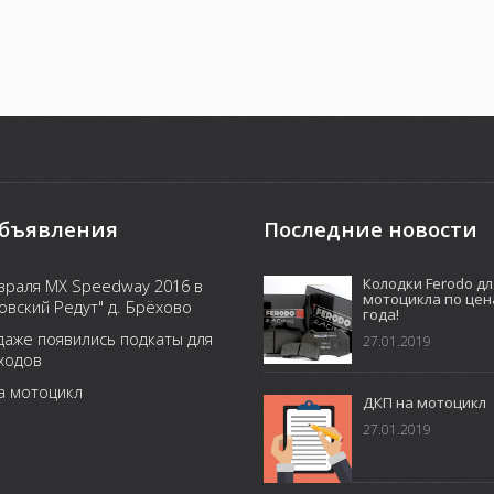
бъявления
Последние новости
Колодки Ferodo дл
враля MX Speedway 2016 в
мотоцикла по цен
овский Редут" д. Брёхово
года!
даже появились подкаты для
27.01.2019
ходов
а мотоцикл
ДКП на мотоцикл
27.01.2019