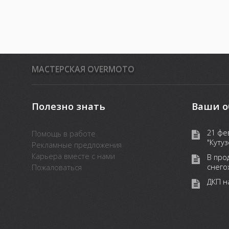
MАСТЕРСКАЯ OVERMOTO
Полезно знать
Ваши о
21 фе
Помощь в работе
"Кутуз
Рекламные предложения
Карьера вместе с нами
В про
снего
Пожаловаться
ДКП н