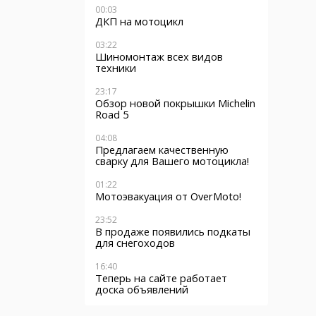
00:03
ы
ДКП на мотоцикл
03:22
Шиномонтаж всех видов
техники
23:17
Обзор новой покрышки Michelin
Road 5
04:08
Предлагаем качественную
сварку для Вашего мотоцикла!
01:22
Мотоэвакуация от OverMoto!
23:52
В продаже появились подкаты
для снегоходов
16:40
Теперь на сайте работает
доска объявлений