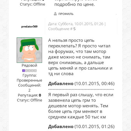
подробно по цене.
Статус:
Offline
Дата: Суббота, 10.01.2015, 01:26 |
predator569
Сообщение #
5
А нельзя просто цепь
переклепать? Я просто читал
на форумах, что там мотор
даже можно не снимать, там
верх снимаешь, а дальше
Рядовой
цепь меняй и про сальники и
тд ни слова
Группа:
Проверенные
Добавлено
(10.01.2015, 00:46)
Сообщений:
---------------------------------------------
2
Я первый раз слышу, что если
Репутация:
0
зазвенела цепь грм то
Статус:
Offline
дешевле мотор менять. Тем
более цепь грм меняют в
среднем каждые 50 тыс км
Добавлено
(10.01.2015, 01:26)