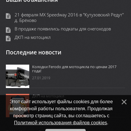
21 февраля MX Speedway 2016 в "Кутузовский Редут"
д. Брёхово
В продаже появились подкаты для снегоходов
ДКП на мотоцикл
Последние новости
Колодки Ferodo для мотоцикла по ценам 2017
года!
27.01.2019
ДКП на мотоцикл
Этот сайт использует файлы cookies для более
27.01.2019
комфортной работы пользователя. Продолжая
просмотр страниц сайта, вы соглашаетесь с
Политикой использования файлов cookies
.