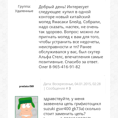
Группа:
Добрый день! Интересует
Удаленные
следующее: купил в одной
конторе новый китайский
мопед Ямасаки Блейд. Собрали,
надо сказать, наспех, не очень
так здорово. Вопрос: можно ли
пригнать мопед к вам для того,
чтобы устранить все недочеты,
неисправности и тп? Ранее
обслуживался у вас, был скутер
Альфа Стелс, впечатления самые
позитивные. Спасибо за ответ.
Олег 8-965-416-91-82
Дата: Воскресенье, 04.01.2015, 02:28
predator569
| Сообщение #
3
здравствуйте, у меня
зазвенела цепь грм(мотоцикл
suzuki gsxr400 gk73a) сколько
стоит заменить цепь?