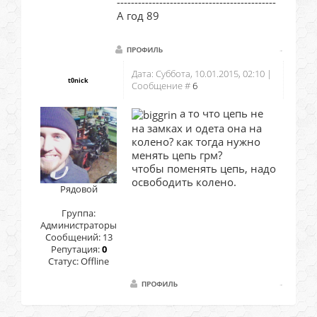
---------------------------------------------
А год 89
Дата: Суббота, 10.01.2015, 02:10 |
t0nick
Сообщение #
6
а то что цепь не
на замках и одета она на
колено? как тогда нужно
менять цепь грм?
чтобы поменять цепь, надо
освободить колено.
Рядовой
Группа:
Администраторы
Сообщений:
13
Репутация:
0
Статус:
Offline