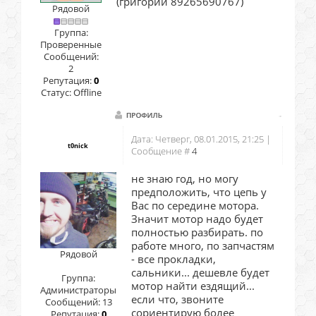
(григорий 89265690767)
Рядовой
Группа:
Проверенные
Сообщений:
2
Репутация:
0
Статус:
Offline
Дата: Четверг, 08.01.2015, 21:25 |
t0nick
Сообщение #
4
не знаю год, но могу
предположить, что цепь у
Вас по середине мотора.
Значит мотор надо будет
полностью разбирать. по
работе много, по запчастям
Рядовой
- все прокладки,
сальники... дешевле будет
Группа:
мотор найти ездящий...
Администраторы
если что, звоните
Сообщений:
13
сориентирую более
Репутация:
0